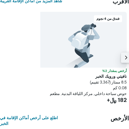
الأقرب
شاهد المزيد من أماكن الإقامة القريبة
فندق من 4 نجوم
أرخص بمقدار 2%
نافيتي ورويك الخبر
8.5 ممتاز (3,367 تقييم)
0.08 كم
حوض سباحة داخلي, مركز اللياقة البدنية, مطعم
182 ﷼+
الأرخص
اطلع على أرخص أماكن الإقامة في
الخبر