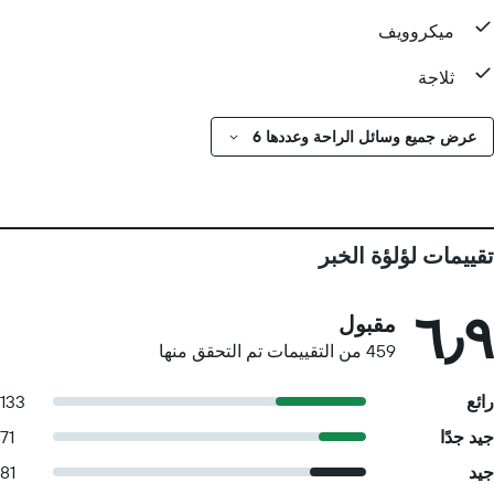
ميكروويف
ثلاجة
عرض جميع وسائل الراحة وعددها 6
تقييمات لؤلؤة الخبر
٦٫٩
مقبول
459 من التقييمات تم التحقق منها
رائع
133
جيد جدًا
71
جيد
81