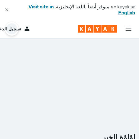
en.kayak.sa
متوفر أيضاً باللغة الإنجليزية.
Visit site in
English
تسجيل الدخ
لؤلؤة الخبر