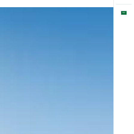
العَرَبِيَّة