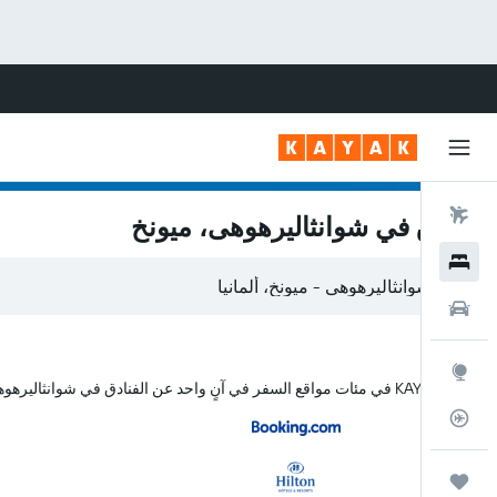
رحلات طيران
فنادق في شوانثاليرهوهى، ميونخ
فنادق
سيارات
استكشاف
يبحث KAYAK في مئات مواقع السفر في آنٍ واحد عن الفنادق في شوانثاليرهوهى
متعقب رحلة الطيران
رحلات