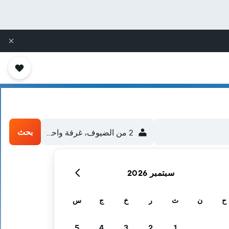
بحث
2 من الضيوف، غرفة واحدة
سبتمبر 2026
ح
ن
ث
ر
خ
ج
س
5
4
3
2
1