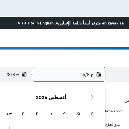
en.kayak.sa
متوفر أيضاً باللغة الإنجليزية.
Visit site in English
ح 16/8
-
ح 23/8
أغسطس 2026
ح
ن
ث
ر
خ
ج
س
...والمزيد
1